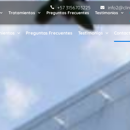
+57 3156703225
info2@cli
Tratamientos
Preguntas Frecuentes
Testimonios
mientos
Preguntas Frecuentes
Testimonios
Contac