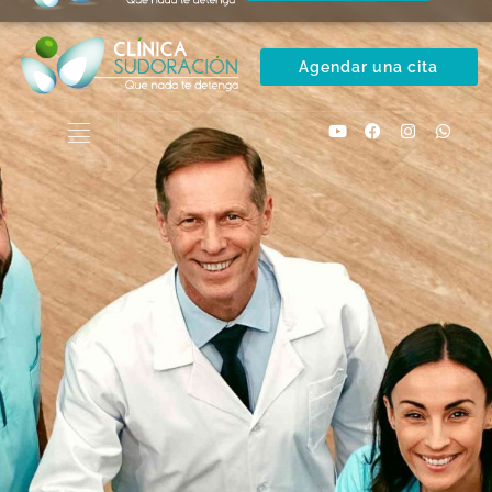
Pregunta
Agendar una cita
Preguntas Frecuentes