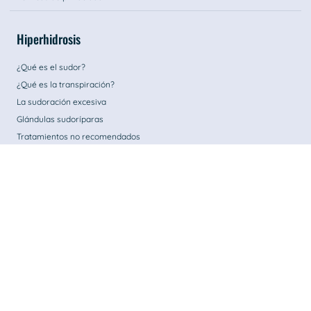
Hiperhidrosis
¿Qué es el sudor?
¿Qué es la transpiración?
La sudoración excesiva
Glándulas sudoríparas
Tratamientos no recomendados
Tratamientos
Sudoración en las manos
Sudoración axilar
Sudoración en los pies
Sudoración en cuero cabelludo
Contáctenos