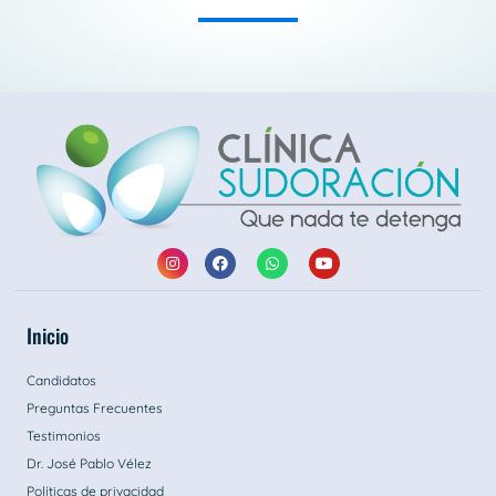
Inicio
Candidatos
Preguntas Frecuentes
Testimonios
Dr. José Pablo Vélez
Políticas de privacidad