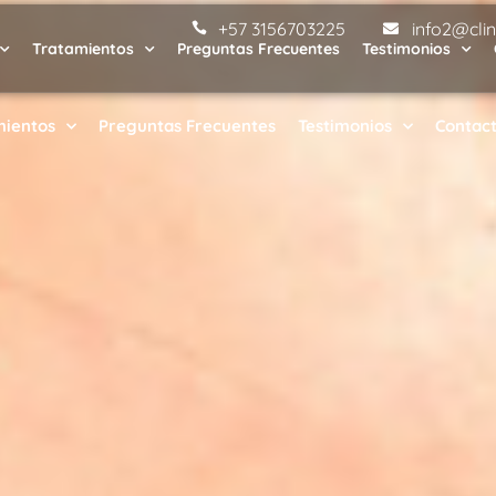
+57 3156703225
info2@cli
Tratamientos
Preguntas Frecuentes
Testimonios
mientos
Preguntas Frecuentes
Testimonios
Contac