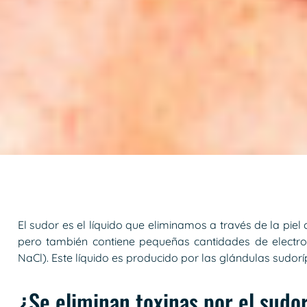
El sudor es el líquido que eliminamos a través de la p
pero también contiene pequeñas cantidades de electroli
NaCl). Este líquido es producido por las glándulas sudorí
¿Se eliminan toxinas por el sudo