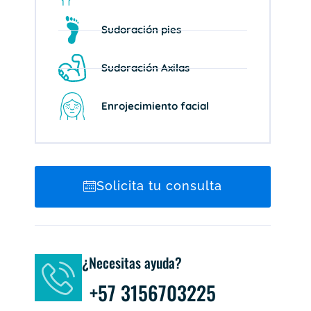
Sudoración pies
Sudoración Axilas
Enrojecimiento facial
Solicita tu consulta
¿Necesitas ayuda?
+57 3156703225